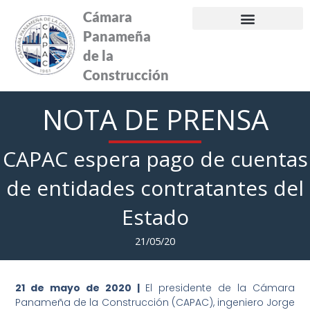
Ir
Cámara
al
Panameña
contenido
de la
Construcción
NOTA DE PRENSA
CAPAC espera pago de cuentas
de entidades contratantes del
Estado
21/05/20
21 de mayo de 2020 |
El presidente de la Cámara
Panameña de la Construcción (CAPAC), ingeniero Jorge