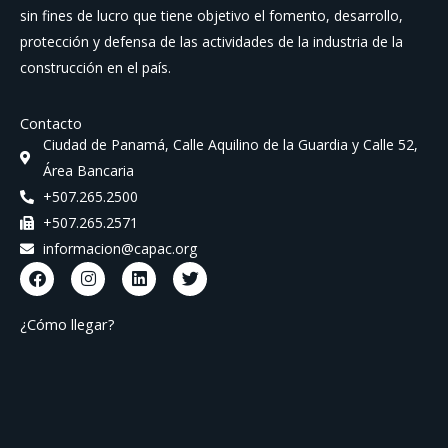
sin fines de lucro que tiene objetivo el fomento, desarrollo,
protección y defensa de las actividades de la industria de la
construcción en el país.
Contacto
Ciudad de Panamá, Calle Aquilino de la Guardia y Calle 52,
Área Bancaria
+507.265.2500
+507.265.2571
informacion@capac.org
F
I
L
T
a
n
i
w
c
s
n
i
e
t
k
t
¿Cómo llegar?
b
a
e
t
o
g
d
e
o
r
i
r
k
a
n
m