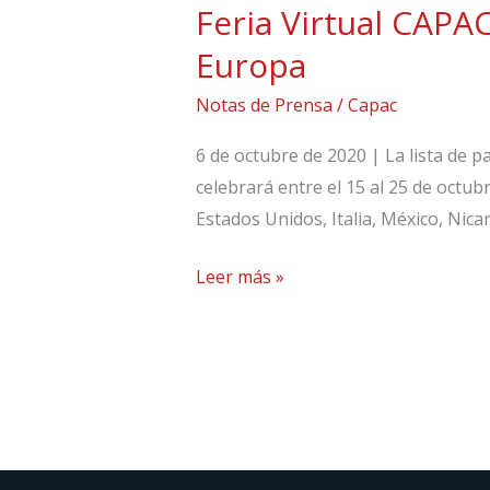
Feria Virtual CAPA
Feria
Virtual
Europa
CAPAC
Notas de Prensa
/
Capac
Expo
Hábitat
6 de octubre de 2020 | La lista de p
2020
celebrará entre el 15 al 25 de octu
será
Estados Unidos, Italia, México, Nic
seguida
en
Leer más »
América
y
Europa