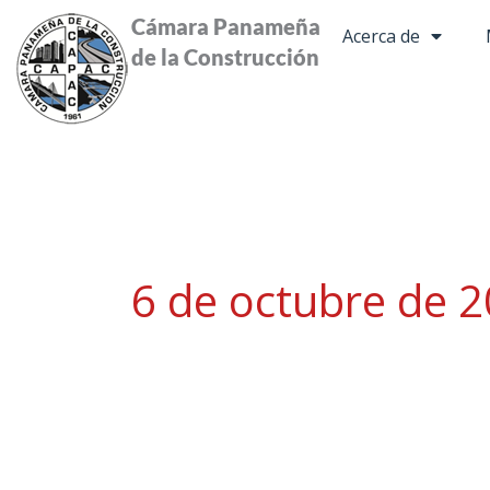
Ir
Cámara Panameña
Acerca de
al
de la Construcción
contenido
6 de octubre de 