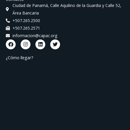
Ciudad de Panamá, Calle Aquilino de la Guardia y Calle 52,
Área Bancaria
+507.265.2500
+507.265.2571
informacion@capac.org
F
I
L
T
a
n
i
w
c
s
n
i
e
t
k
t
¿Cómo llegar?
b
a
e
t
o
g
d
e
o
r
i
r
k
a
n
m