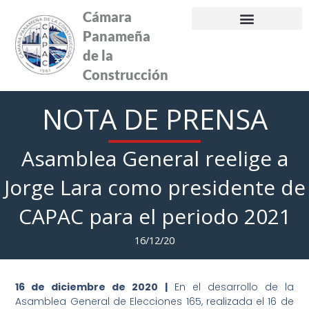
Ir
Cámara
al
Panameña
contenido
de la
Construcción
NOTA DE PRENSA
Asamblea General reelige a
Jorge Lara como presidente de
CAPAC para el periodo 2021
16/12/20
16 de diciembre de 2020 |
En el desarrollo de la
Asamblea General de Elecciones 165, realizada el 16 de