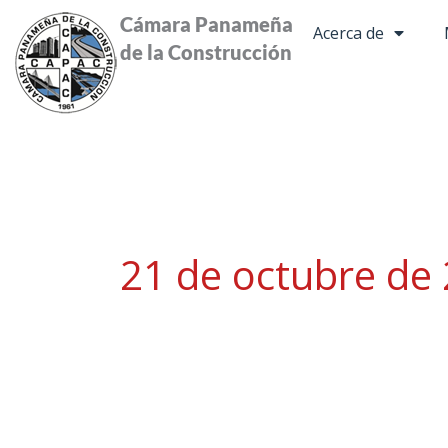
Ir
Cámara Panameña
Acerca de
al
de la Construcción
contenido
21 de octubre de