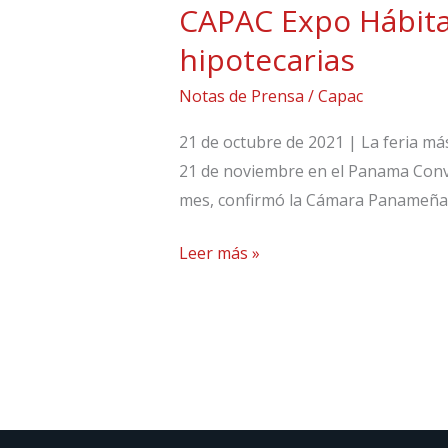
CAPAC Expo Hábita
CAPAC
Expo
hipotecarias
Hábitat
Notas de Prensa
/
Capac
proyecta
130
21 de octubre de 2021 | La feria má
millones
21 de noviembre en el Panama Conve
en
mes, confirmó la Cámara Panameña d
transacciones
hipotecarias
Leer más »