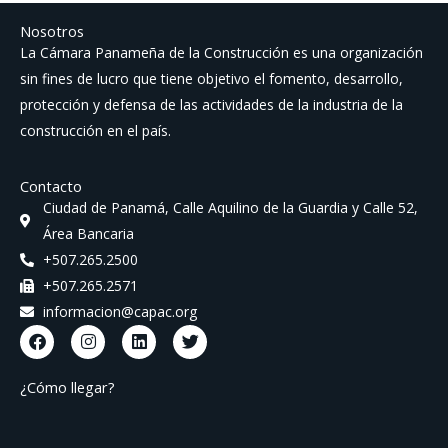
Nosotros
La Cámara Panameña de la Construcción es una organización
sin fines de lucro que tiene objetivo el fomento, desarrollo,
protección y defensa de las actividades de la industria de la
construcción en el país.
Contacto
Ciudad de Panamá, Calle Aquilino de la Guardia y Calle 52,
Área Bancaria
+507.265.2500
+507.265.2571
informacion@capac.org
F
I
L
T
a
n
i
w
c
s
n
i
e
t
k
t
¿Cómo llegar?
b
a
e
t
o
g
d
e
o
r
i
r