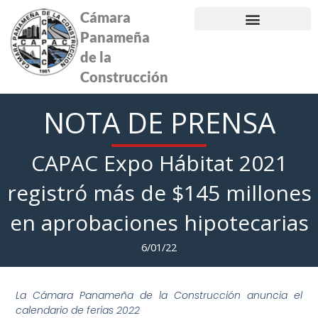
Ir
Cámara
al
Panameña
contenido
de la
Construcción
NOTA DE PRENSA
CAPAC Expo Hábitat 2021
registró más de $145 millones
en aprobaciones hipotecarias
6/01/22
La Cámara Panameña de la Construcción anuncia el
calendario de ferias 2022