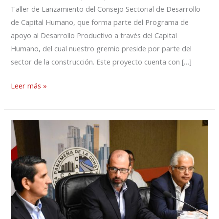
Taller de Lanzamiento del Consejo Sectorial de Desarrollo
de Capital Humano, que forma parte del Programa de
apoyo al Desarrollo Productivo a través del Capital
Humano, del cual nuestro gremio preside por parte del
sector de la construcción. Este proyecto cuenta con […]
Leer más »
CAPAC
plantea
a
Roux
mejorar
las
políticas
en