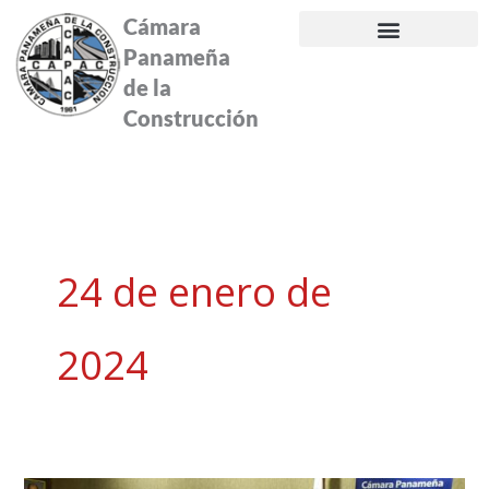
Ir
Cámara
al
Panameña
contenido
de la
Construcción
24 de enero de
2024