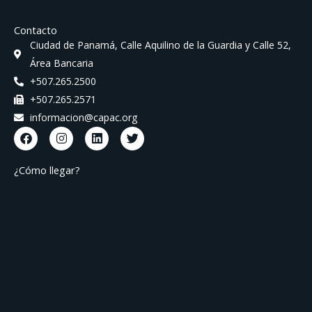
Contacto
Ciudad de Panamá, Calle Aquilino de la Guardia y Calle 52,
Área Bancaria
+507.265.2500
+507.265.2571
informacion@capac.org
F
I
L
T
a
n
i
w
c
s
n
i
e
t
k
t
¿Cómo llegar?
b
a
e
t
o
g
d
e
o
r
i
r
k
a
n
m