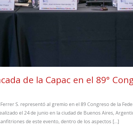
acada de la Capac en el 89° Con
 Ferrer S. representó al gremio en el 89 Congreso de la Fed
 realizado el 24 de junio en la ciudad de Buenos Aires, Argen
anfitriones de este evento, dentro de los aspectos […]