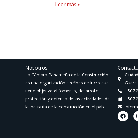
Leer más »
Nosotros
Contact
La Cámara Panameña de la Construcción
Ciudad
es una organización sin fines de lucro que
Guardi
tiene objetivo el fomento, desarrollo,
+507.
protección y defensa de las actividades de
+507.
la industria de la construcción en el país.
infor
F
a
c
e
b