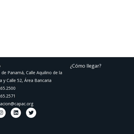
o
¿Cómo llegar?
 de Panamá, Calle Aquilino de la
a y Calle 52, Área Bancaria
265.2500
265.2571
macion@capac.org
I
L
T
n
i
w
s
n
i
t
k
t
a
e
t