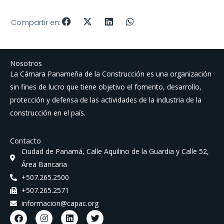
Compartir en:
Nosotros
La Cámara Panameña de la Construcción es una organización
sin fines de lucro que tiene objetivo el fomento, desarrollo,
protección y defensa de las actividades de la industria de la
construcción en el país.
Contacto
Ciudad de Panamá, Calle Aquilino de la Guardia y Calle 52,
Área Bancaria
+507.265.2500
+507.265.2571
informacion@capac.org
F
I
L
T
a
n
i
w