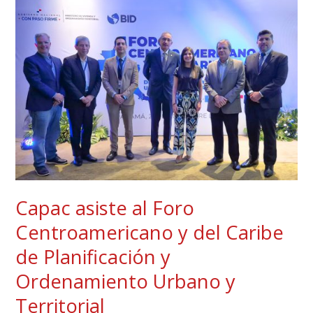
Capac
asiste
al
Foro
Centroamericano
y
del
Caribe
de
Planificación
y
Capac asiste al Foro
Ordenamiento
Centroamericano y del Caribe
Urbano
y
de Planificación y
Territorial
Ordenamiento Urbano y
Territorial