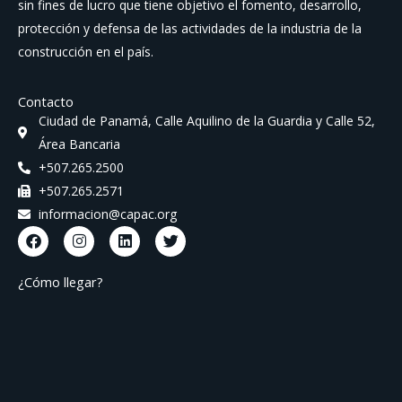
sin fines de lucro que tiene objetivo el fomento, desarrollo,
protección y defensa de las actividades de la industria de la
construcción en el país.
Contacto
Ciudad de Panamá, Calle Aquilino de la Guardia y Calle 52,
Área Bancaria
+507.265.2500
+507.265.2571
informacion@capac.org
F
I
L
T
a
n
i
w
c
s
n
i
e
t
k
t
¿Cómo llegar?
b
a
e
t
o
g
d
e
o
r
i
r
k
a
n
m