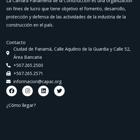
La Cámara Panameña de la Construcción es una organización
sin fines de lucro que tiene objetivo el fomento, desarrollo,
protección y defensa de las actividades de la industria de la
construcción en el país.
Contacto
Ciudad de Panamá, Calle Aquilino de la Guardia y Calle 52,
Área Bancaria
+507.265.2500
+507.265.2571
informacion@capac.org
F
I
L
T
a
n
i
w
c
s
n
i
e
t
k
t
¿Cómo llegar?
b
a
e
t
o
g
d
e
o
r
i
r
k
a
n
m