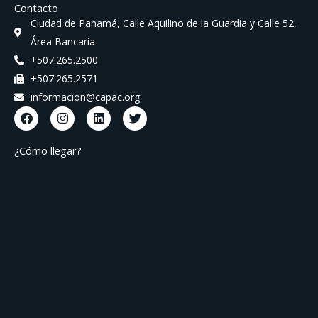
Contacto
Ciudad de Panamá, Calle Aquilino de la Guardia y Calle 52,
Área Bancaria
+507.265.2500
+507.265.2571
informacion@capac.org
F
I
L
T
a
n
i
w
c
s
n
i
e
t
k
t
¿Cómo llegar?
b
a
e
t
o
g
d
e
o
r
i
r
k
a
n
m