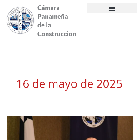
Ir
Cámara
al
Panameña
contenido
de la
Construcción
16 de mayo de 2025
Presentan
avances
del