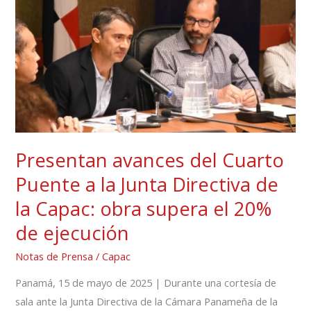
Cuarto
Puente
a
la
Junta
Directiva
de
la
Presentan avances del Cuarto
Capac:
Puente a la Junta Directiva de
obra
supera
la Capac: obra supera el 20%
el
de ejecución
20%
de
Notas de Prensa
/
Capac
ejecución
Panamá, 15 de mayo de 2025 | Durante una cortesía de
sala ante la Junta Directiva de la Cámara Panameña de la