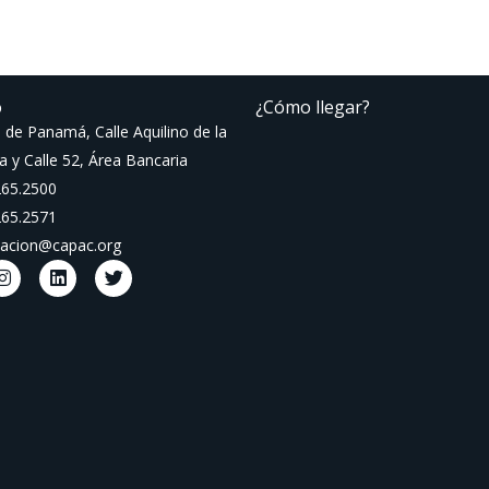
o
¿Cómo llegar?
 de Panamá, Calle Aquilino de la
a y Calle 52, Área Bancaria
265.2500
265.2571
macion@capac.org
I
L
T
n
i
w
s
n
i
t
k
t
a
e
t
g
d
e
r
i
r
a
n
m