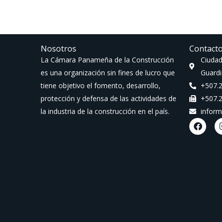
Nosotros
Contact
La Cámara Panameña de la Construcción
Ciudad
es una organización sin fines de lucro que
Guardi
tiene objetivo el fomento, desarrollo,
+507.
protección y defensa de las actividades de
+507.
la industria de la construcción en el país.
infor
F
a
c
e
b
o
o
k