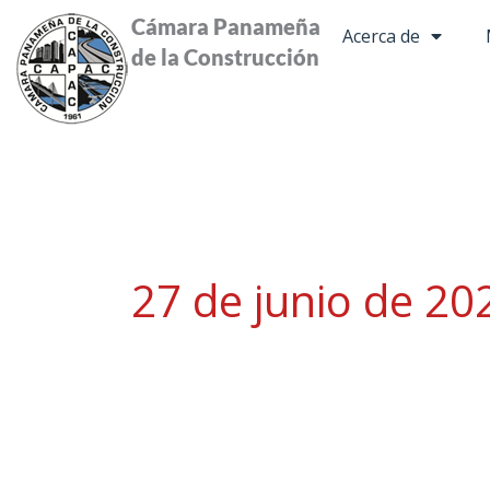
Ir
Cámara Panameña
Acerca de
al
de la Construcción
contenido
27 de junio de 20