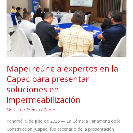
expertos
en
la
Capac
para
presentar
soluciones
en
Mapei reúne a expertos en la
impermeabilización
Capac para presentar
soluciones en
impermeabilización
Notas de Prensa
/
Capac
Panamá, 9 de julio de 2025 — La Cámara Panameña de la
Construcción (Capac) fue escenario de la presentación