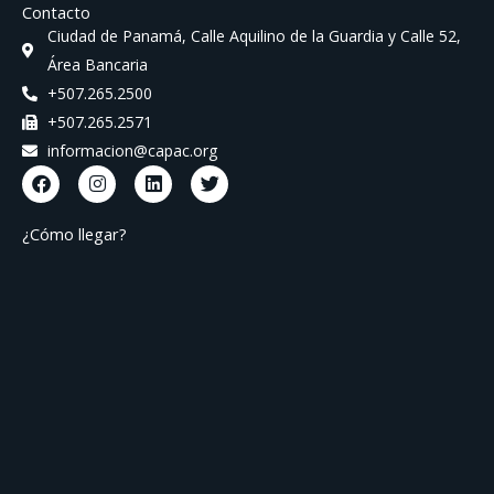
Contacto
Ciudad de Panamá, Calle Aquilino de la Guardia y Calle 52,
Área Bancaria
+507.265.2500
+507.265.2571
informacion@capac.org
F
I
L
T
a
n
i
w
c
s
n
i
e
t
k
t
¿Cómo llegar?
b
a
e
t
o
g
d
e
o
r
i
r
k
a
n
m