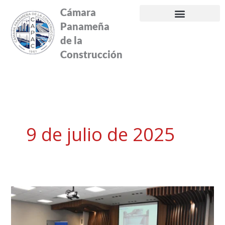
Ir
Cámara
al
Panameña
contenido
de la
Construcción
9 de julio de 2025
Mapei
reúne
a