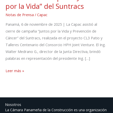
de
por la Vida” del Suntracs
la
Notas de Prensa
/
Capac
campaña
“Juntos
Panamá, 6 de noviembre de 2025 | La Capac asistió al
por
cierre de campaña “Juntos por la Vida y Prevención de
la
Cáncer” del Suntracs, realizada en el proyecto CL3 Patio y
Vida”
Talleres Centenario del Consorcio HPH Joint Venture. El Ing.
del
Walter Medrano G., director de la Junta Directiva, brindó
Suntracs
palabras en representación del presidente Ing. […]
Leer más »
Nosotros
La Cámara Panameña de la Construcción es una organización