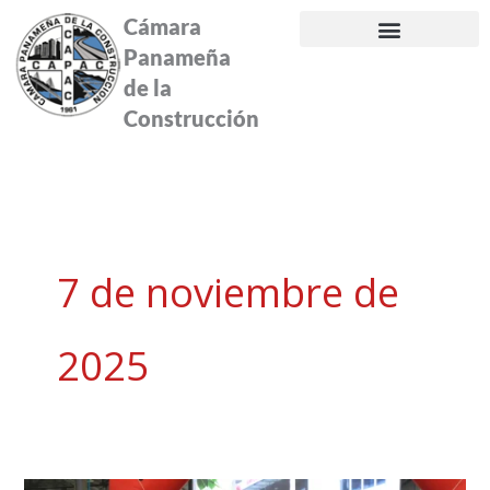
Ir
Cámara
al
Panameña
contenido
de la
Construcción
7 de noviembre de
2025