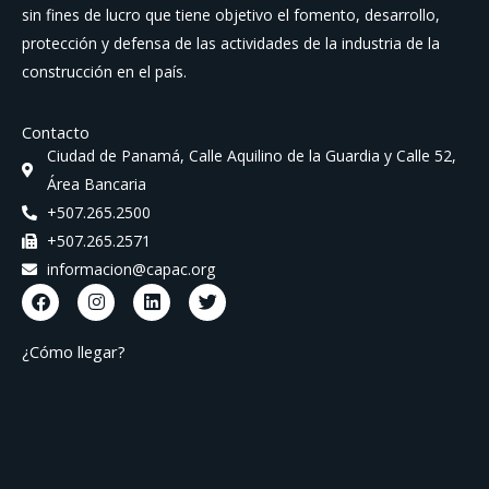
sin fines de lucro que tiene objetivo el fomento, desarrollo,
protección y defensa de las actividades de la industria de la
construcción en el país.
Contacto
Ciudad de Panamá, Calle Aquilino de la Guardia y Calle 52,
Área Bancaria
+507.265.2500
+507.265.2571
informacion@capac.org
F
I
L
T
a
n
i
w
c
s
n
i
e
t
k
t
¿Cómo llegar?
b
a
e
t
o
g
d
e
o
r
i
r
k
a
n
m