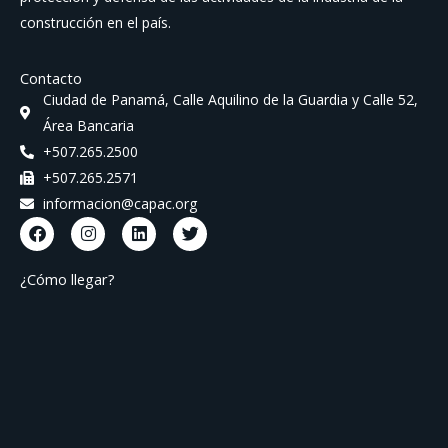
construcción en el país.
Contacto
Ciudad de Panamá, Calle Aquilino de la Guardia y Calle 52,
Área Bancaria
+507.265.2500
+507.265.2571
informacion@capac.org
F
I
L
T
a
n
i
w
c
s
n
i
e
t
k
t
¿Cómo llegar?
b
a
e
t
o
g
d
e
o
r
i
r
k
a
n
m