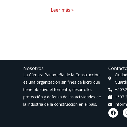
Leer más »
Nosotros
Contact
La Cámara Panameña de la Construcción
Ciudad
es una organización sin fines de lucro que
Guardi
tiene objetivo el fomento, desarrollo,
+507.
protección y defensa de las actividades de
+507.
la industria de la construcción en el país.
infor
F
a
c
e