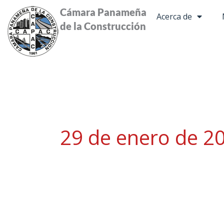
Ir
Cámara Panameña
Acerca de
al
de la Construcción
contenido
29 de enero de 2