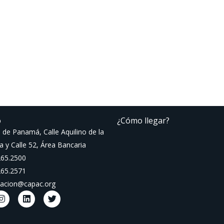
o
¿Cómo llegar?
 de Panamá, Calle Aquilino de la
a y Calle 52, Área Bancaria
265.2500
265.2571
macion@capac.org
I
L
T
n
i
w
s
n
i
t
k
t