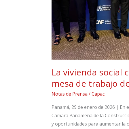
del
Foro
Económico
del
CAF
La vivienda social 
mesa de trabajo d
Notas de Prensa
/
Capac
Panamá, 29 de enero de 2026 | En el
Cámara Panameña de la Construcción
y oportunidades para aumentar la of