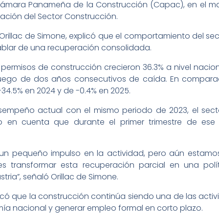
a Cámara Panameña de la Construcción (Capac), en el ma
ación del Sector Construcción.
 Orillac de Simone, explicó que el comportamiento del sec
hablar de una recuperación consolidada.
 permisos de construcción crecieron 36.3% a nivel nacion
 luego de dos años consecutivos de caída. En comparaci
-34.5% en 2024 y de -0.4% en 2025.
sempeño actual con el mismo periodo de 2023, el sector
en cuenta que durante el primer trimestre de ese 
un pequeño impulso en la actividad, pero aún estamos 
es transformar esta recuperación parcial en una polí
tria”, señaló Orillac de Simone.
acó que la construcción continúa siendo una de las act
a nacional y generar empleo formal en corto plazo.