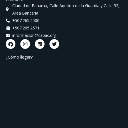
Ciudad de Panamá, Calle Aquilino de la Guardia y Calle 52,
Área Bancaria
+507.265.2500
+507.265.2571
informacion@capac.org
F
I
L
T
a
n
i
w
c
s
n
i
e
t
k
t
¿Cómo llegar?
b
a
e
t
o
g
d
e
o
r
i
r
k
a
n
m