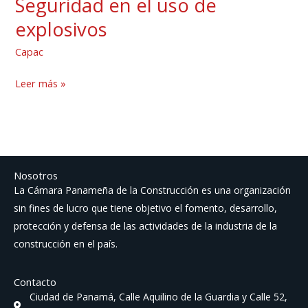
Seguridad en el uso de
Seguridad
en
explosivos
el
Capac
uso
de
Leer más »
explosivos
Nosotros
La Cámara Panameña de la Construcción es una organización
sin fines de lucro que tiene objetivo el fomento, desarrollo,
protección y defensa de las actividades de la industria de la
construcción en el país.
Contacto
Ciudad de Panamá, Calle Aquilino de la Guardia y Calle 52,