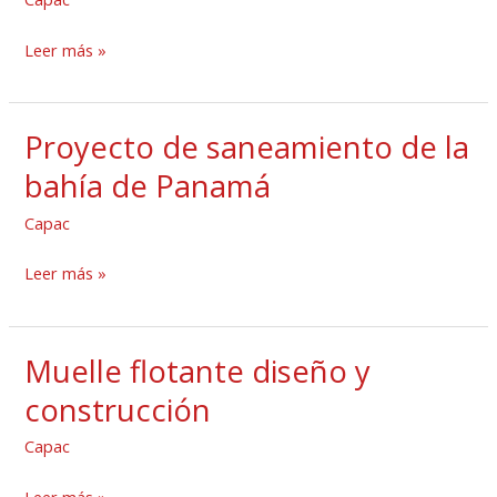
Reef
Leer más »
Proyecto de saneamiento de la
Proyecto
de
bahía de Panamá
saneamiento
Capac
de
la
Leer más »
bahía
de
Panamá
Muelle flotante diseño y
Muelle
flotante
construcción
diseño
Capac
y
construcción