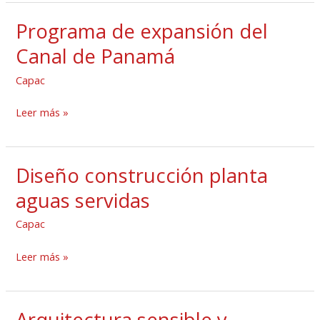
canal
Programa de expansión del
Programa
de
Canal de Panamá
expansión
Capac
del
Canal
Leer más »
de
Panamá
Diseño construcción planta
Diseño
construcción
aguas servidas
planta
Capac
aguas
servidas
Leer más »
Arquitectura sensible y
Arquitectura