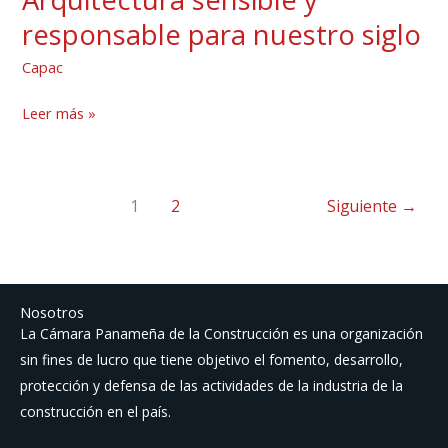
sensible
responsable para nuestro siglo
y
Capac
responsable
para
Leer más »
nuestro
siglo
1
2
Siguiente
→
Nosotros
La Cámara Panameña de la Construcción es una organización
sin fines de lucro que tiene objetivo el fomento, desarrollo,
protección y defensa de las actividades de la industria de la
construcción en el país.