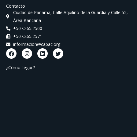
Contacto
Ciudad de Panamá, Calle Aquilino de la Guardia y Calle 52,
Área Bancaria
+507.265.2500
+507.265.2571
informacion@capac.org
F
I
L
T
a
n
i
w
c
s
n
i
e
t
k
t
¿Cómo llegar?
b
a
e
t
o
g
d
e
o
r
i
r
k
a
n
m