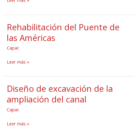
Leer más »
Rehabilitación del Puente de
Rehabilitación
del
las Américas
Puente
Capac
de
las
Leer más »
Américas
Diseño de excavación de la
Diseño
de
ampliación del canal
excavación
Capac
de
la
Leer más »
ampliación
del