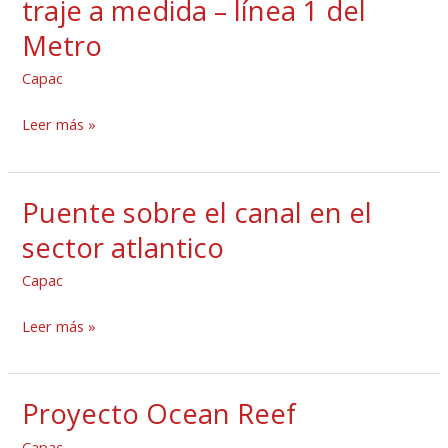
traje a medida – línea 1 del
dificultades
Metro
y
aciertos
Capac
de
un
Leer más »
traje
a
Puente sobre el canal en el
medida
Puente
–
sobre
sector atlantico
línea
el
Capac
1
canal
del
en
Leer más »
Metro
el
sector
atlantico
Proyecto Ocean Reef
Proyecto
Ocean
Capac