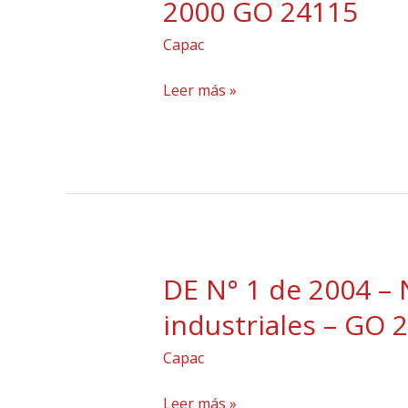
2000 GO 24115
352
GO
Capac
de
24115
2000
Leer más »
Disposición
final
de
lodos
COPANIT
47
2000
DE N° 1 de 2004 – N
DE
GO
N°
24115
industriales – GO 
1
Capac
de
2004
Leer más »