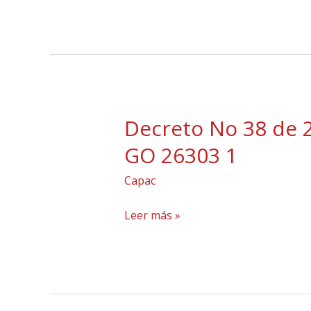
Norma
de
emisiones
de
fuente
fija
Decreto No 38 de 
Decreto
GO
No
GO 26303 1
26291
38
A
Capac
de
1
2009
Leer más »
Norma
ambiental
de
emisiones
vehiculares