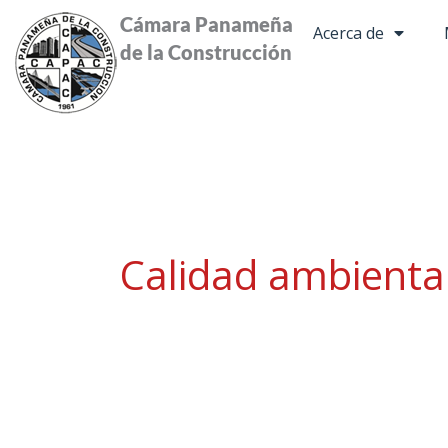
Ir
Cámara Panameña
Acerca de
al
de la Construcción
contenido
Calidad ambienta