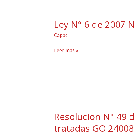
GO
26303
Ley N° 6 de 2007 
Ley
1
N°
Capac
6
de
Leer más »
2007
Norma
del
manejo
de
residuos
aceitosos
Resolucion N° 49 de
Resolucion
GO25711
N°
tratadas GO 24008
49