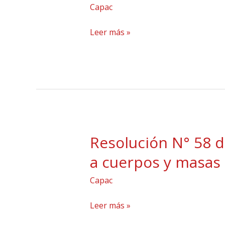
Capac
de
2000
Leer más »
Reutilización
de
las
aguas
residuales
tratadas
GO
Resolución N° 58 
Resolución
24008
N°
a cuerpos y masas 
58
Capac
de
2019
Leer más »
Norma