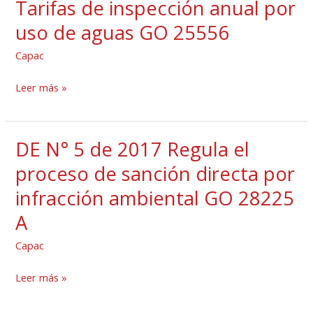
Tarifas de inspección anual por
de
222
uso de aguas GO 25556
aguas
de
GO
2006
Capac
25522
Tarifas
Leer más »
de
inspección
anual
DE N° 5 de 2017 Regula el
DE
por
N°
proceso de sanción directa por
uso
5
de
infracción ambiental GO 28225
de
aguas
A
2017
GO
Regula
25556
Capac
el
proceso
Leer más »
de