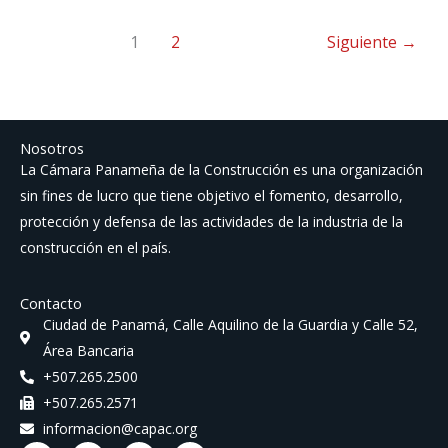
sanción
directa
1
2
Siguiente
→
por
infracción
ambiental
GO
Nosotros
28225
La Cámara Panameña de la Construcción es una organización
A
sin fines de lucro que tiene objetivo el fomento, desarrollo,
protección y defensa de las actividades de la industria de la
construcción en el país.
Contacto
Ciudad de Panamá, Calle Aquilino de la Guardia y Calle 52,
Área Bancaria
+507.265.2500
+507.265.2571
informacion@capac.org