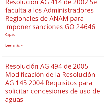
Resolución AG 414 de 2002 Se
Resolución
AG
faculta a los Administradores
414
Regionales de ANAM para
de
imponer sanciones GO 24646
2002
Se
Capac
faculta
a
Leer más »
los
Administradores
Resolución AG 494 de 2005
Regionales
Resolución
de
AG
Modificación de la Resolución
ANAM
494
AG 145 2004 Requisitos para
para
de
solicitar concesiones de uso de
imponer
2005
sanciones
Modificación
aguas
GO
de