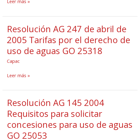
Incluye
Leer más »
los
delitos
Resolución AG 247 de abril de
contra
Resolución
el
AG
2005 Tarifas por el derecho de
ambiente
247
uso de aguas GO 25318
y
de
el
abril
Capac
ordenamiento
de
Leer más »
territorial
2005
GO
Tarifas
25796
por
Resolución AG 145 2004
Resolución
el
AG
Requisitos para solicitar
derecho
145
de
concesiones para uso de aguas
2004
uso
GO 25053
Requisitos
de