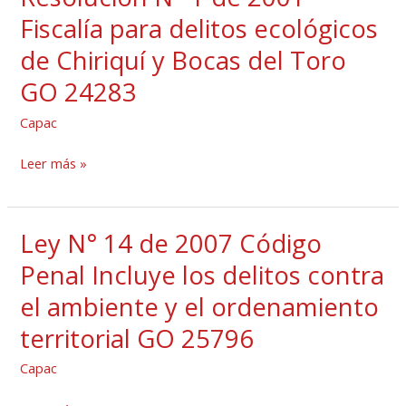
145
N°
Fiscalía para delitos ecológicos
de
1
de Chiriquí y Bocas del Toro
2004
de
Solicitar
GO 24283
2001
concesiones
Fiscalía
Capac
de
para
uso
delitos
Leer más »
de
ecológicos
agua
de
Ley N° 14 de 2007 Código
Chiriquí
Ley
y
N°
Penal Incluye los delitos contra
Bocas
14
el ambiente y el ordenamiento
del
de
territorial GO 25796
Toro
2007
GO
Código
Capac
24283
Penal