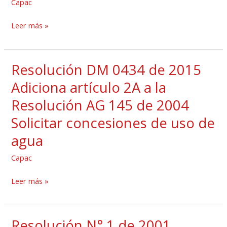
Capac
24646
la
Resolución
Leer más »
AG
145
2004
Resolución DM 0434 de 2015
Resolución
Requisitos
DM
Adiciona artículo 2A a la
para
0434
Resolución AG 145 de 2004
solicitar
de
concesiones
Solicitar concesiones de uso de
2015
de
Adiciona
agua
uso
artículo
Capac
de
2A
aguas
a
Leer más »
la
Resolución
AG
Resolución N° 1 de 2001
Resolución