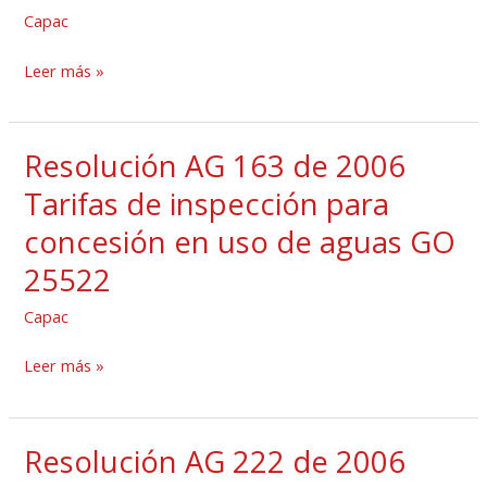
para
aguas
Capac
solicitar
GO
concesiones
Leer más »
25318
para
uso
Resolución AG 163 de 2006
de
Resolución
aguas
AG
Tarifas de inspección para
GO
163
concesión en uso de aguas GO
25053
de
25522
2006
Tarifas
Capac
de
inspección
Leer más »
para
concesión
Resolución AG 222 de 2006
en
Resolución
uso
AG