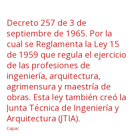
Decreto 257 de 3 de
Decreto
257
septiembre de 1965. Por la
de
cual se Reglamenta la Ley 15
3
de 1959 que regula el ejercicio
de
septiembre
de las profesiones de
de
ingeniería, arquitectura,
1965.
agrimensura y maestría de
Por
obras. Esta ley también creó la
la
cual
Junta Técnica de Ingeniería y
se
Arquitectura (JTIA).
Reglamenta
la
Capac
Ley