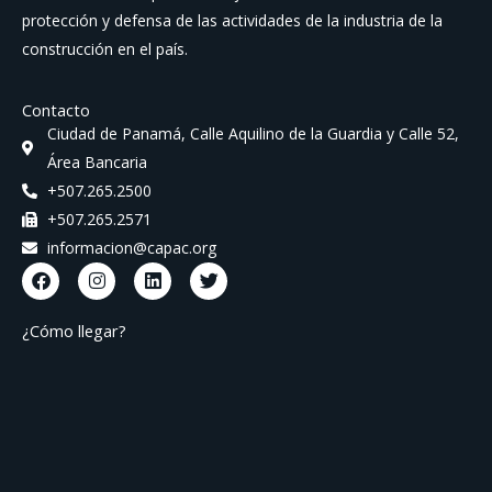
LAS
protección y defensa de las actividades de la industria de la
DE
construcción en el país.
PROFESIONES
30
DE
DE
INGENIERÍA
Contacto
ABRIL
Ciudad de Panamá, Calle Aquilino de la Guardia y Calle 52,
Y
DE
Área Bancaria
ARQUITECTURA.
1941.
+507.265.2500
(REGULA
+507.265.2571
EL
informacion@capac.org
EJERCICIO
F
I
L
T
a
n
i
w
DE
c
s
n
i
LOS
e
t
k
t
¿Cómo llegar?
b
a
e
t
PROFESIONES
o
g
d
e
DE
o
r
i
r
k
a
n
INGENIERÍA
m
Y
ARQUITECTURA)