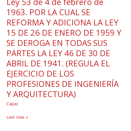
Ley 53 de 4 de febrero de
Ley
nuevo
EL
53
documento
1963. POR LA CUAL SE
EJERCICIO
de
base
REFORMA Y ADICIONA LA LEY
DE
4
del
LAS
15 DE 26 DE ENERO DE 1959 Y
de
reglamento
PROFESIONES
febrero
SE DEROGA EN TODAS SUS
para
DE
de
las
PARTES LA LEY 46 DE 30 DE
INGENIERÍA
1963.
instalaciones
ARQUITECTURA,
ABRIL DE 1941. (REGULA EL
POR
eléctricas
Y
EJERCICIO DE LOS
LA
(RIE)
EL
CUAL
de
PROFESIONES DE INGENIERÍA
ARTÍCULO
SE
la
Y ARQUITECTURA)
5
REFORMA
República
DE
Y
Capac
de
LA
ADICIONA
Panamá.
LEY
Leer más »
LA
7
LEY