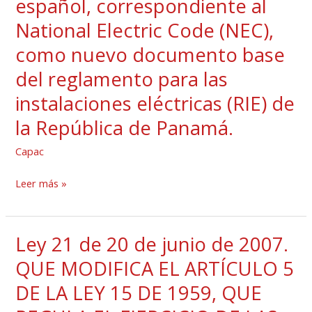
español, correspondiente al
de
Residentes
National Electric Code (NEC),
agosto
y
de
como nuevo documento base
Profesionales
2018.
Idóneos,
del reglamento para las
Por
que
instalaciones eléctricas (RIE) de
la
prestan
cual
la República de Panamá.
servicios
se
en
Capac
adopta
empresas
por
dedicadas
Leer más »
referencia
a
la
las
norma
ramas
Ley 21 de 20 de junio de 2007.
Ley
de
de
21
QUE MODIFICA EL ARTÍCULO 5
la
la
de
DE LA LEY 15 DE 1959, QUE
National
Ingeniería
20
Fire