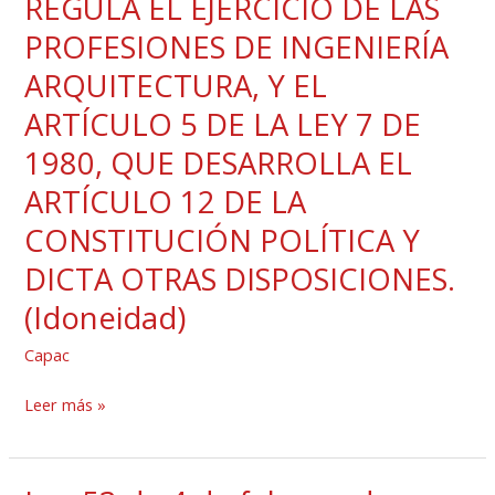
REGULA EL EJERCICIO DE LAS
y
de
Protection
Arquitectura
junio
PROFESIONES DE INGENIERÍA
Association
y
de
ARQUITECTURA, Y EL
(NFPA)
se
2007.
Número
ARTÍCULO 5 DE LA LEY 7 DE
adoptan
QUE
70
otras
1980, QUE DESARROLLA EL
MODIFICA
Edición
medidas.
EL
ARTÍCULO 12 DE LA
2014
ARTÍCULO
CONSTITUCIÓN POLÍTICA Y
en
5
español,
DICTA OTRAS DISPOSICIONES.
DE
correspondiente
LA
(Idoneidad)
al
LEY
National
Capac
15
Electric
DE
Leer más »
Code
1959,
(NEC),
QUE
como
REGULA