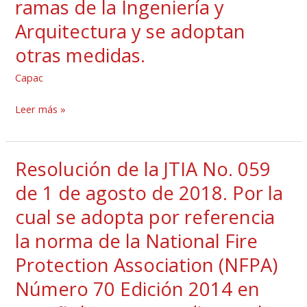
ramas de la Ingeniería y
cual
de
se
Arquitectura y se adoptan
obras.
reglamenta
Esta
otras medidas.
el
ley
Capac
uso
también
de
creó
Leer más »
letreros
la
identificadores
Junta
de
Técnica
Resolución de la JTIA No. 059
Resolución
los
de
de
de 1 de agosto de 2018. Por la
Profesionales
Ingeniería
la
Idóneos
y
cual se adopta por referencia
JTIA
Responsables
Arquitectura
la norma de la National Fire
No.
de
(JTIA).
059
Protection Association (NFPA)
Empresas,
de
Profesionales
Número 70 Edición 2014 en
1
Idóneos