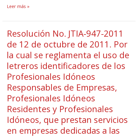
Leer más »
15
de
1959
Resolución No. JTIA-947-2011
Resolución
que
No.
regula
de 12 de octubre de 2011. Por
JTIA-
el
la cual se reglamenta el uso de
947-
ejercicio
letreros identificadores de los
2011
de
de
Profesionales Idóneos
las
12
profesiones
Responsables de Empresas,
de
de
Profesionales Idóneos
octubre
ingeniería,
Residentes y Profesionales
de
arquitectura,
2011.
agrimensura
Idóneos, que prestan servicios
Por
y
en empresas dedicadas a las
la
maestría