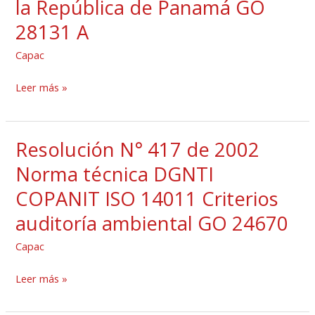
la República de Panamá GO
la
28131 A
Ley
41
Capac
de
1998
Leer más »
General
de
Resolución N° 417 de 2002
Ambiente
Resolución
de
N°
Norma técnica DGNTI
la
417
COPANIT ISO 14011 Criterios
República
de
auditoría ambiental GO 24670
de
2002
Panamá
Norma
Capac
GO
técnica
28131
DGNTI
Leer más »
A
COPANIT