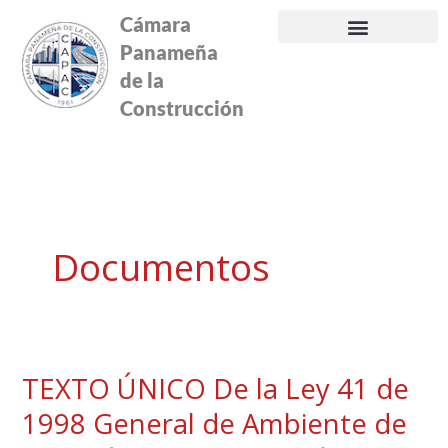
Ir
Cámara
al
Panameña
contenido
de la
Construcción
Documentos
TEXTO ÚNICO De la Ley 41 de
TEXTO
ÚNICO
1998 General de Ambiente de
De