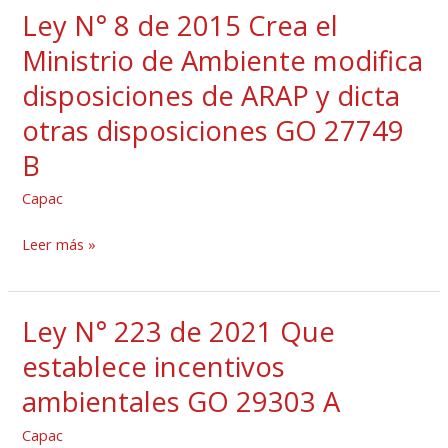
Naturaleza
Ley N° 8 de 2015 Crea el
Ley
y
N°
Ministrio de Ambiente modifica
las
8
disposiciones de ARAP y dicta
obligaciones
de
del
otras disposiciones GO 27749
2015
Estado
Crea
B
relacionadas
el
Capac
con
Ministrio
este
de
Leer más »
derecho
Ambiente
GO
modifica
29484
disposiciones
Ley N° 223 de 2021 Que
Ley
A
de
N°
establece incentivos
ARAP
223
ambientales GO 29303 A
y
de
dicta
2021
Capac