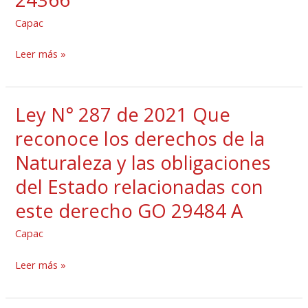
técnica
Capac
DGNTI
COPANIT
Leer más »
ISO
14001
Sistemas
Ley N° 287 de 2021 Que
Ley
de
N°
reconoce los derechos de la
gestión
287
Naturaleza y las obligaciones
ambiental
de
GO
del Estado relacionadas con
2021
24366
Que
este derecho GO 29484 A
reconoce
Capac
los
derechos
Leer más »
de
la