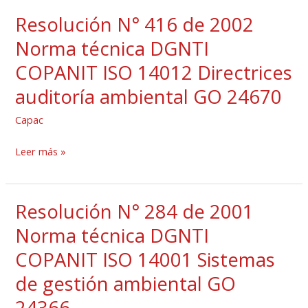
ISO
Resolución N° 416 de 2002
14011
Resolución
Criterios
N°
Norma técnica DGNTI
auditoría
416
COPANIT ISO 14012 Directrices
ambiental
de
auditoría ambiental GO 24670
GO
2002
24670
Norma
Capac
técnica
DGNTI
Leer más »
COPANIT
ISO
Resolución N° 284 de 2001
14012
Resolución
Directrices
N°
Norma técnica DGNTI
auditoría
284
COPANIT ISO 14001 Sistemas
ambiental
de
de gestión ambiental GO
GO
2001
24670
Norma
24366