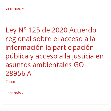
otras
Que
disposiciones
Leer más »
establece
GO
incentivos
27749
ambientales
B
Ley N° 125 de 2020 Acuerdo
Ley
GO
N°
regional sobre el acceso a la
29303
125
A
información la participación
de
pública y acceso a la justicia en
2020
Acuerdo
asuntos ambientales GO
regional
28956 A
sobre
Capac
el
acceso
Leer más »
a
la
información