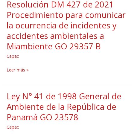
Resolución DM 427 de 2021
Resolución
la
DM
Procedimiento para comunicar
participación
427
pública
la ocurrencia de incidentes y
de
y
accidentes ambientales a
2021
acceso
Procedimiento
Miambiente GO 29357 B
a
para
la
Capac
comunicar
justicia
la
Leer más »
en
ocurrencia
asuntos
de
ambientales
incidentes
Ley N° 41 de 1998 General de
GO
Ley
y
28956
N°
Ambiente de la República de
accidentes
A
41
Panamá GO 23578
ambientales
de
a
1998
Capac
Miambiente