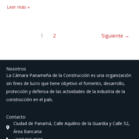
General
GO
Leer más »
de
29357
Ambiente
B
de
la
1
2
Siguiente
→
República
de
Panamá
GO
Nosotros
La Cámara Panameña de la Construcción es una organización
23578
sin fines de lucro que tiene objetivo el fomento, desarrollo,
protección y defensa de las actividades de la industria de la
construcción en el país.
Contacto
Ciudad de Panamá, Calle Aquilino de la Guardia y Calle 52,
Área Bancaria