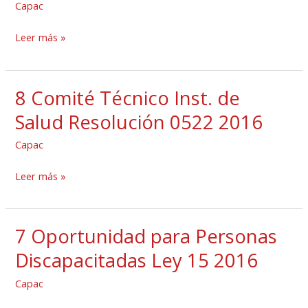
Capac
a
Emergencias
Leer más »
8 Comité Técnico Inst. de
8
Comité
Salud Resolución 0522 2016
Técnico
Capac
Inst.
de
Leer más »
Salud
Resolución
0522
7 Oportunidad para Personas
7
2016
Oportunidad
Discapacitadas Ley 15 2016
para
Capac
Personas
Discapacitadas