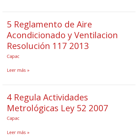
169
2011
5 Reglamento de Aire
5
GacetaNo_26756
Reglamento
Acondicionado y Ventilacion
de
Resolución 117 2013
Aire
Acondicionado
Capac
y
Leer más »
Ventilacion
Resolución
117
4 Regula Actividades
4
2013
Regula
Metrológicas Ley 52 2007
Actividades
Capac
Metrológicas
Ley
Leer más »
52