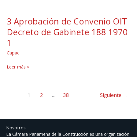
2007
3 Aprobación de Convenio OIT
3
Aprobación
Decreto de Gabinete 188 1970
de
1
Convenio
OIT
Capac
Decreto
Leer más »
de
Gabinete
188
1970
1
2
…
38
Siguiente
→
1
Nosotros
La Cámara Panameña de la Construcción es una organización