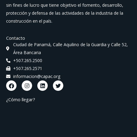
sin fines de lucro que tiene objetivo el fomento, desarrollo,
protección y defensa de las actividades de la industria de la
construcción en el país.
Contacto
Ciudad de Panamá, Calle Aquilino de la Guardia y Calle 52,
Área Bancaria
+507.265.2500
+507.265.2571
informacion@capac.org
F
I
L
T
a
n
i
w
c
s
n
i
e
t
k
t
¿Cómo llegar?
b
a
e
t
o
g
d
e
o
r
i
r
k
a
n
m