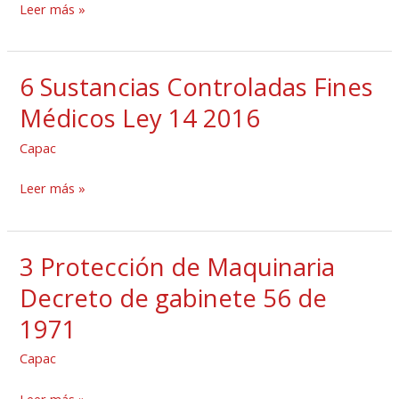
Leer más »
Ley
15
2016
6 Sustancias Controladas Fines
6
Sustancias
Médicos Ley 14 2016
Controladas
Capac
Fines
Médicos
Leer más »
Ley
14
2016
3 Protección de Maquinaria
3
Protección
Decreto de gabinete 56 de
de
1971
Maquinaria
Decreto
Capac
de