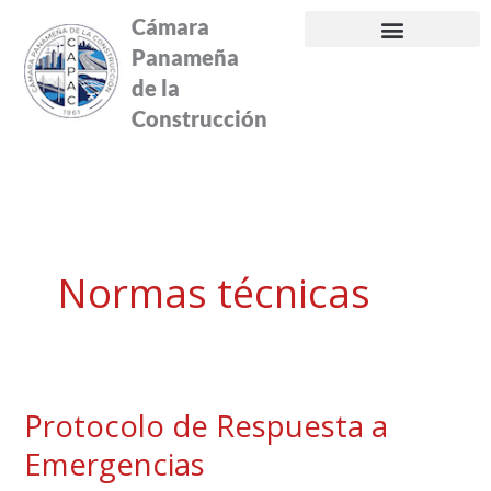
Ir
Cámara
al
Panameña
contenido
de la
Construcción
Normas técnicas
Protocolo de Respuesta a
Protocolo
de
Emergencias
Respuesta