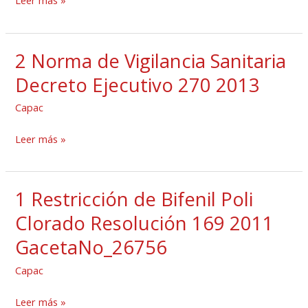
Leer más »
gabinete
56
de
2 Norma de Vigilancia Sanitaria
2
1971
Norma
Decreto Ejecutivo 270 2013
de
Capac
Vigilancia
Sanitaria
Leer más »
Decreto
Ejecutivo
270
1 Restricción de Bifenil Poli
1
2013
Restricción
Clorado Resolución 169 2011
de
GacetaNo_26756
Bifenil
Poli
Capac
Clorado
Leer más »
Resolución