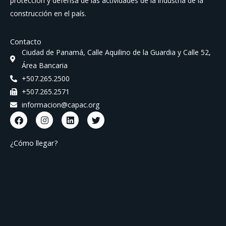
protección y defensa de las actividades de la industria de la
construcción en el país.
Contacto
Ciudad de Panamá, Calle Aquilino de la Guardia y Calle 52,
Área Bancaria
+507.265.2500
+507.265.2571
informacion@capac.org
F
I
L
T
a
n
i
w
c
s
n
i
e
t
k
t
¿Cómo llegar?
b
a
e
t
o
g
d
e
o
r
i
r
k
a
n
m