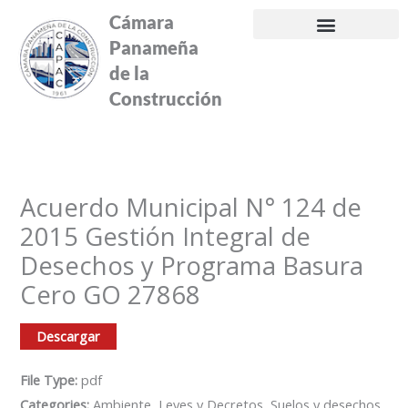
Ir
Cámara
al
Panameña
contenido
de la
Construcción
Acuerdo Municipal N° 124 de
2015 Gestión Integral de
Desechos y Programa Basura
Cero GO 27868
Descargar
File Type:
pdf
Categories:
Ambiente, Leyes y Decretos, Suelos y desechos