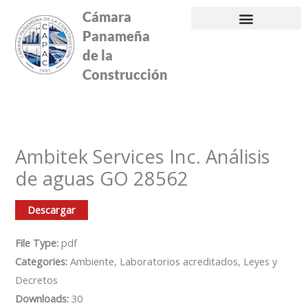
Ir
Cámara
al
Panameña
contenido
de la
Construcción
Ambitek Services Inc. Análisis
de aguas GO 28562
Descargar
File Type:
pdf
Categories:
Ambiente, Laboratorios acreditados, Leyes y
Decretos
Downloads:
30