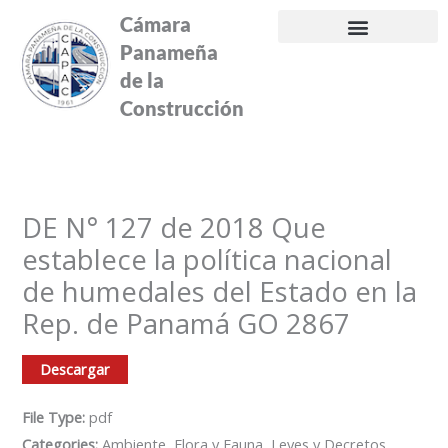
Ir
Cámara
al
Panameña
contenido
de la
Construcción
DE N° 127 de 2018 Que
establece la política nacional
de humedales del Estado en la
Rep. de Panamá GO 2867
Descargar
File Type:
pdf
Categories:
Ambiente, Flora y Fauna, Leyes y Decretos