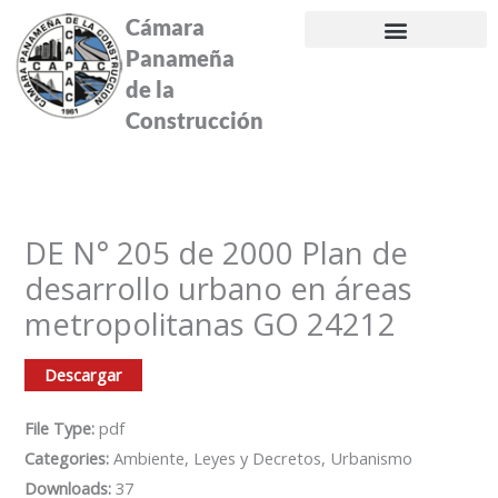
Ir
Cámara
al
Panameña
contenido
de la
Construcción
DE N° 205 de 2000 Plan de
desarrollo urbano en áreas
metropolitanas GO 24212
Descargar
File Type:
pdf
Categories:
Ambiente, Leyes y Decretos, Urbanismo
Downloads:
37