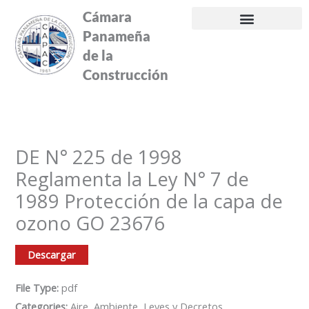
Ir
Cámara
al
Panameña
contenido
de la
Construcción
DE N° 225 de 1998
Reglamenta la Ley N° 7 de
1989 Protección de la capa de
ozono GO 23676
Descargar
File Type:
pdf
Categories:
Aire, Ambiente, Leyes y Decretos