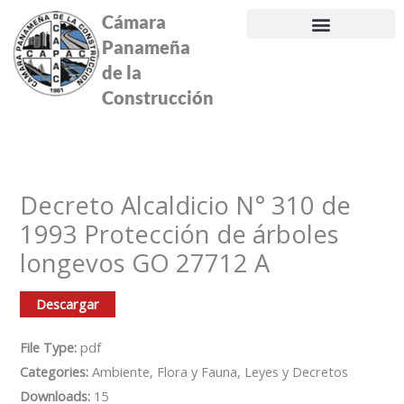
Ir
Cámara
al
Panameña
contenido
de la
Construcción
Decreto Alcaldicio N° 310 de
1993 Protección de árboles
longevos GO 27712 A
Descargar
File Type:
pdf
Categories:
Ambiente, Flora y Fauna, Leyes y Decretos
Downloads:
15