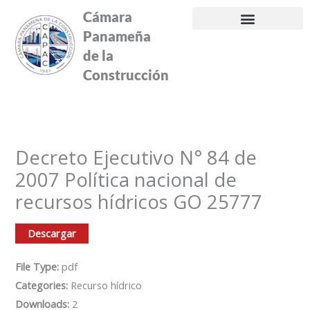
Ir
Cámara
al
Panameña
contenido
de la
Construcción
Decreto Ejecutivo N° 84 de
2007 Política nacional de
recursos hídricos GO 25777
Descargar
File Type:
pdf
Categories:
Recurso hídrico
Downloads:
2