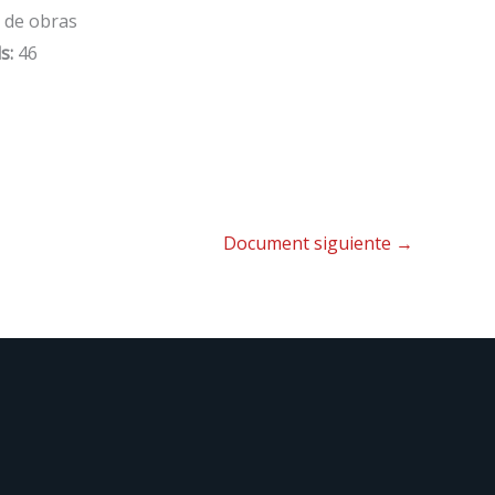
 de obras
s:
46
Document siguiente
→