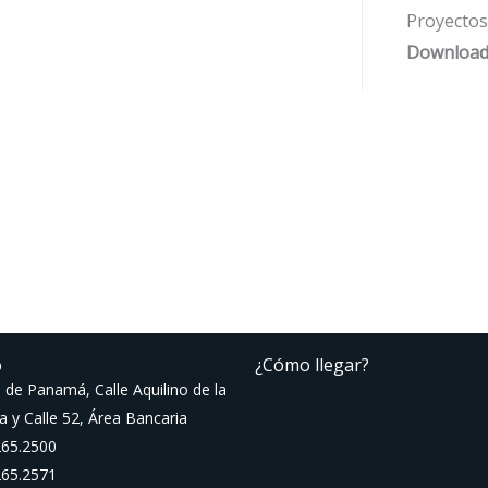
Proyectos
Download
o
¿Cómo llegar?
 de Panamá, Calle Aquilino de la
a y Calle 52, Área Bancaria
265.2500
265.2571