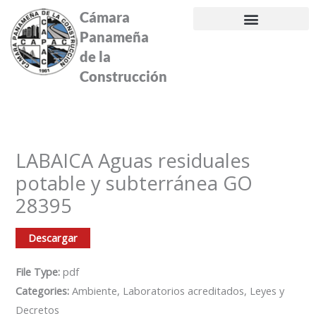
Ir
Cámara
al
Panameña
contenido
de la
Construcción
LABAICA Aguas residuales
potable y subterránea GO
28395
Descargar
File Type:
pdf
Categories:
Ambiente, Laboratorios acreditados, Leyes y
Decretos