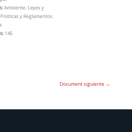
s:
Ambiente, Leyes y
 Politicas y Reglamentos
s
s:
145
Document siguiente
→