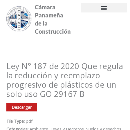
Ir
Cámara
al
Panameña
contenido
de la
Construcción
Ley N° 187 de 2020 Que regula
la reducción y reemplazo
progresivo de plásticos de un
solo uso GO 29167 B
Descargar
File Type:
pdf
Categories:
Ambiente, Leyes y Decretos, Suelos y desechos