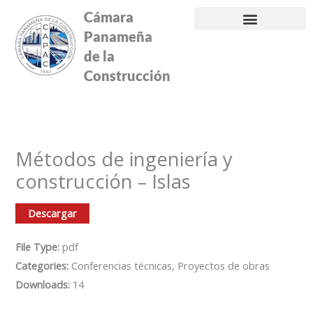
Ir
Cámara
al
Panameña
contenido
de la
Construcción
Métodos de ingeniería y
construcción – Islas
Descargar
File Type:
pdf
Categories:
Conferencias técnicas, Proyectos de obras
Downloads:
14