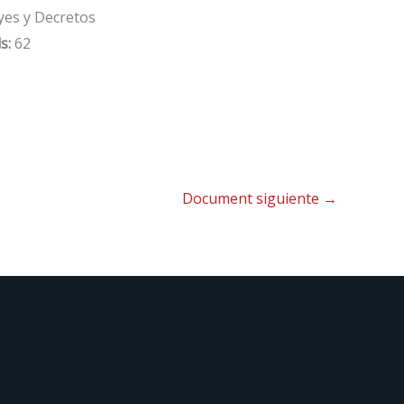
yes y Decretos
s:
62
Document siguiente
→