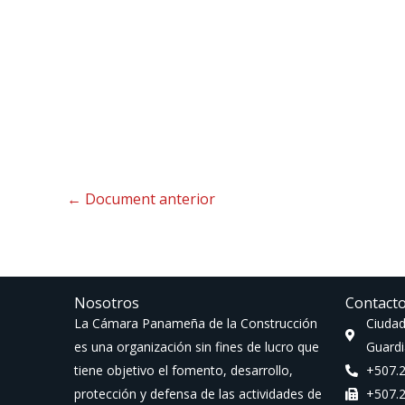
←
Document anterior
Nosotros
Contact
La Cámara Panameña de la Construcción
Ciudad
es una organización sin fines de lucro que
Guardi
tiene objetivo el fomento, desarrollo,
+507.
protección y defensa de las actividades de
+507.