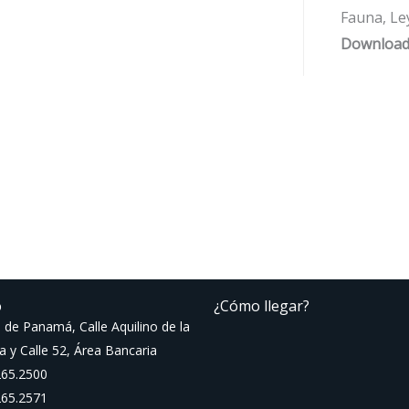
Fauna, Le
Download
o
¿Cómo llegar?
 de Panamá, Calle Aquilino de la
a y Calle 52, Área Bancaria
265.2500
265.2571