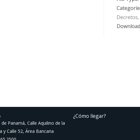
Categorie
Decretos, 
Download
o
¿Cómo llegar?
 de Panamá, Calle Aquilino de la
a y Calle 52, Área Bancaria
265.2500