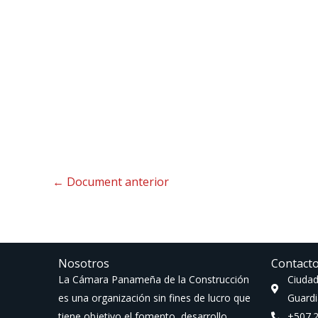
←
Document anterior
Nosotros
Contact
La Cámara Panameña de la Construcción
Ciudad
es una organización sin fines de lucro que
Guardi
tiene objetivo el fomento, desarrollo,
+507.