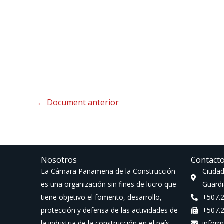
←
Document anterior
Nosotros
Contact
La Cámara Panameña de la Construcción
Ciudad
es una organización sin fines de lucro que
Guardi
tiene objetivo el fomento, desarrollo,
+507.
protección y defensa de las actividades de
+507.
la industria de la construcción en el país.
infor