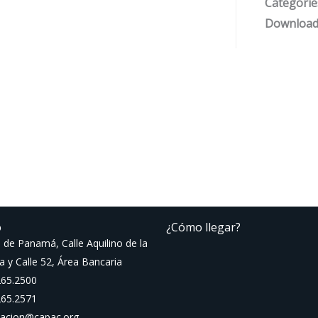
Categorie
Download
o
¿Cómo llegar?
 de Panamá, Calle Aquilino de la
a y Calle 52, Área Bancaria
265.2500
265.2571
macion@capac.org