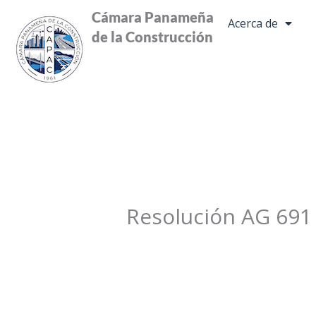
Ir
Cámara Panameña
Acerca de
al
de la Construcción
contenido
Resolución AG 691 