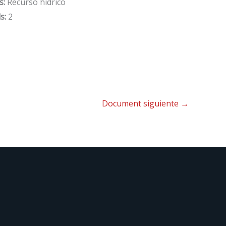
s:
Recurso hídrico
s:
2
Document siguiente
→