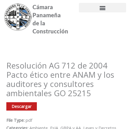
Ir
Cámara
al
Panameña
contenido
de la
Construcción
Resolución AG 712 de 2004
Pacto ético entre ANAM y los
auditores y consultores
ambientales GO 25215
Descargar
File Type:
pdf
Categories:
Ambiente, EsIA, GBPA y AA, Leyes y Decretos