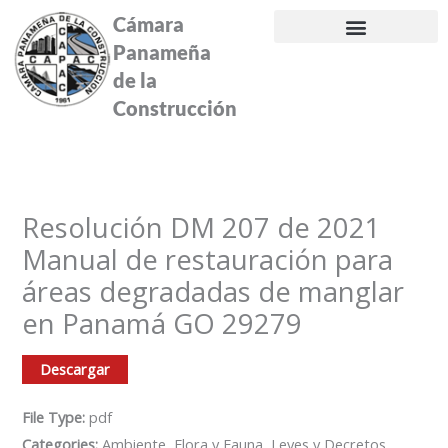
Ir
Cámara
al
Panameña
contenido
de la
Construcción
Resolución DM 207 de 2021
Manual de restauración para
áreas degradadas de manglar
en Panamá GO 29279
Descargar
File Type:
pdf
Categories:
Ambiente, Flora y Fauna, Leyes y Decretos