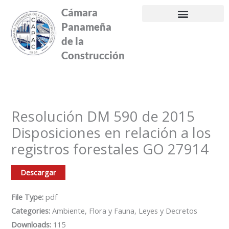
Ir
Cámara
al
Panameña
contenido
de la
Construcción
Resolución DM 590 de 2015
Disposiciones en relación a los
registros forestales GO 27914
Descargar
File Type:
pdf
Categories:
Ambiente, Flora y Fauna, Leyes y Decretos
Downloads:
115