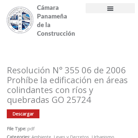
Ir
Cámara
al
Panameña
contenido
de la
Construcción
Resolución N° 355 06 de 2006
Prohíbe la edificación en áreas
colindantes con ríos y
quebradas GO 25724
Descargar
File Type:
pdf
Categories:
Ambiente, Leyes y Decretos, Urbanismo