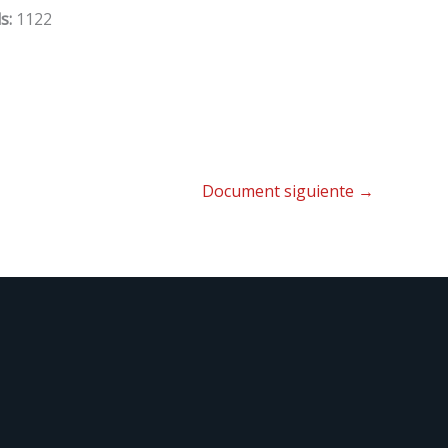
s:
1122
Document siguiente
→