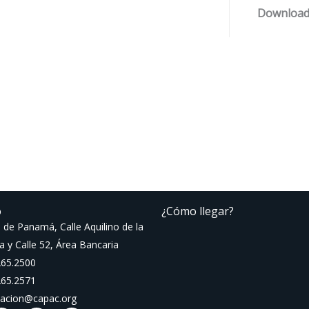
Download
o
¿Cómo llegar?
 de Panamá, Calle Aquilino de la
a y Calle 52, Área Bancaria
265.2500
265.2571
macion@capac.org