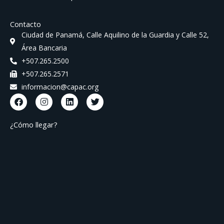
Contacto
Ciudad de Panamá, Calle Aquilino de la Guardia y Calle 52,
Área Bancaria
+507.265.2500
+507.265.2571
informacion@capac.org
F
I
L
T
a
n
i
w
c
s
n
i
e
t
k
t
¿Cómo llegar?
b
a
e
t
o
g
d
e
o
r
i
r
k
a
n
m