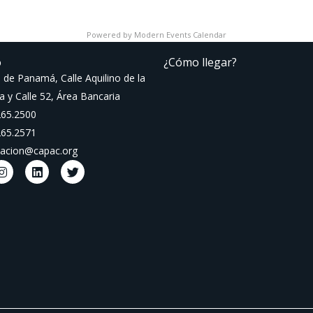
Powered by
Modern Events Calendar
o
¿Cómo llegar?
 de Panamá, Calle Aquilino de la
a y Calle 52, Área Bancaria
265.2500
265.2571
macion@capac.org
I
L
T
n
i
w
s
n
i
t
k
t
a
e
t
g
d
e
r
i
r
a
n
m