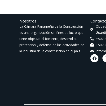
Nosotros
Contact
La Cámara Panameña de la Construcción
Ciudad
es una organización sin fines de lucro que
Guardi
tiene objetivo el fomento, desarrollo,
+507.
protección y defensa de las actividades de
+507.
la industria de la construcción en el país.
infor
F
a
c
e
b
o
o
k