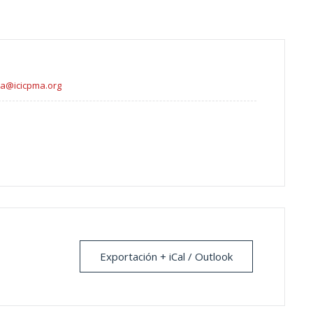
va@icicpma.org
Exportación + iCal / Outlook